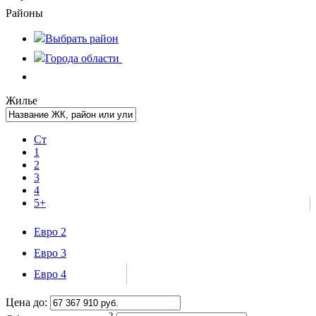
Районы
Выбрать
район
Города области
Жилье
Ст
1
2
3
4
5+
Евро 2
Евро 3
Евро 4
Цена до:
2