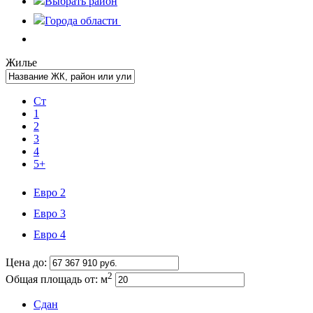
Выбрать
район
Города области
Жилье
Ст
1
2
3
4
5+
Евро 2
Евро 3
Евро 4
Цена до:
2
Общая площадь от:
м
Сдан