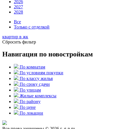
2026
2027
2028
Все
Только с отделкой
квартир в
жк
Сбросить фильтр
Навигация по новостройкам
По комнатам
По условиям покупки
По классу жилья
По сроку сдачи
По улицам
Жилые комплексы
По району
По цене
По локации
Все права защищены © 2026 г. g-n.ru