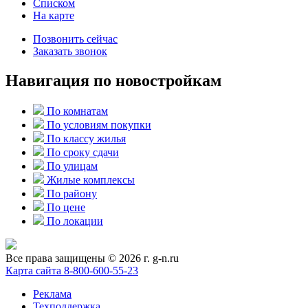
Списком
На карте
Позвонить сейчас
Заказать звонок
Навигация по новостройкам
По комнатам
По условиям покупки
По классу жилья
По сроку сдачи
По улицам
Жилые комплексы
По району
По цене
По локации
Все права защищены © 2026 г. g-n.ru
Карта сайта
8-800-600-55-23
Реклама
Техподдержка